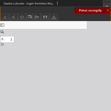
Gazeta Lubuska : organ Komitetu Wojewódzkiego Polskiej Zjednoczonej Partii Robotniczej R. II Nr 89 (31 marca 1949). - Wyd. ABCDEF
Pokaż szczegóły