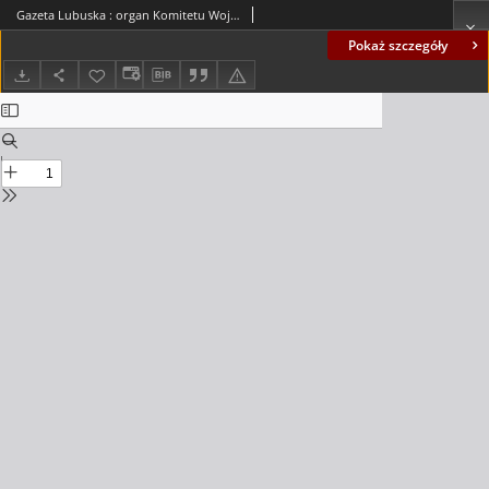
Gazeta Lubuska : organ Komitetu Wojewódzkiego Polskiej Zjednoczonej Partii Robotniczej R. II Nr 111 (25 kwietnia 1949). - Wyd. ABCDE
Pokaż szczegóły