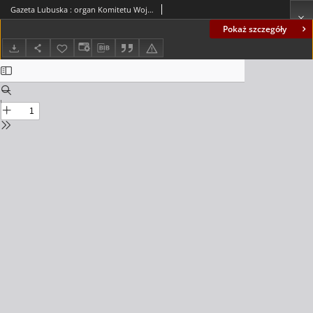
Gazeta Lubuska : organ Komitetu Wojewódzkiego Polskiej Zjednoczonej Partii Robotniczej R. II Nr 117 (2 maja 1949). - Wyd. ABCD
Pokaż szczegóły