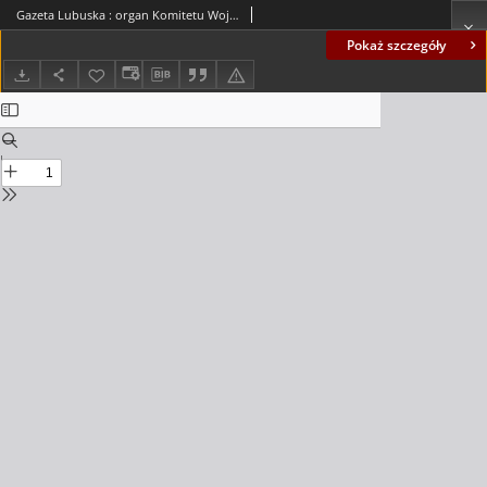
Gazeta Lubuska : organ Komitetu Wojewódzkiego Polskiej Zjednoczonej Partii Robotniczej R. II Nr 119 (4 maja 1949). - Wyd. ABCDEFG
Pokaż szczegóły