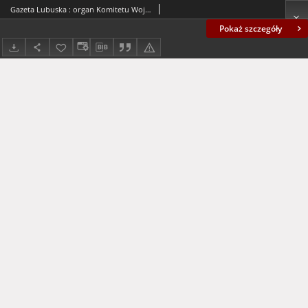
Gazeta Lubuska : organ Komitetu Wojewódzkiego Polskiej Zjednoczonej Partii Robotniczej R. II Nr 139 (24 maja 1949). - Wyd. ABC
Pokaż szczegóły