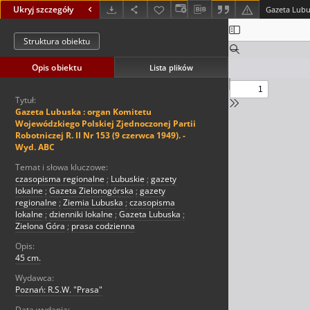
Ukryj szczegóły
Struktura obiektu
Opis obiektu
Lista plików
Tytuł:
Gazeta Lubuska : organ Komitetu
Wojewódzkiego Polskiej Zjednoczonej Partii
Robotniczej R. II Nr 153 (9 czerwca 1949). -
Wyd. ABC
Temat i słowa kluczowe:
czasopisma regionalne
;
Lubuskie
;
gazety
lokalne
;
Gazeta Zielonogórska
;
gazety
regionalne
;
Ziemia Lubuska
;
czasopisma
lokalne
;
dzienniki lokalne
;
Gazeta Lubuska
;
Zielona Góra
;
prasa codzienna
Opis:
45 cm.
Wydawca:
Poznań: R.S.W. "Prasa"
Data wydania: