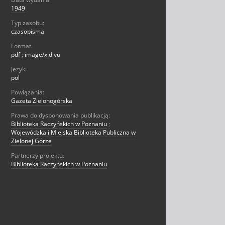
1949
Typ zasobu:
czasopisma
Format:
pdf
;
image/x.djvu
Jezyk:
pol
Powiązania:
Gazeta Zielonogórska
Prawa do dysponowania publikacją:
Biblioteka Raczyńskich w Poznaniu
;
Wojewódzka i Miejska Biblioteka Publiczna w
Zielonej Górze
Partnerzy projektu:
Biblioteka Raczyńskich w Poznaniu