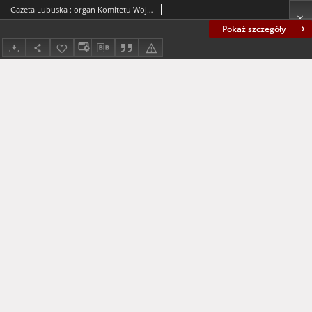
Gazeta Lubuska : organ Komitetu Wojewódzkiego Polskiej Zjednoczonej Partii Robotniczej R. II Nr 169 (25 czerwca 1949). - Wyd. ABC
Pokaż szczegóły