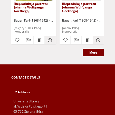
[Reprodukcja portretu
[Reprodukcja portretu
Wi
Johanna Wolfganga
Johanna Wolfganga
Goethego]
Goethego]
Bauer, Karl (1868-1942) - oryginał
Bauer, Karl (1868-1942) - oryginał
Rum
[między 1901 i 1925]
[około 1915]
[ok
ikonografia
ikonografia
iko
More
CONTACT DETAILS
Address
University Library
al. Wojska Polskiego 71
65-762 Zielona Góra