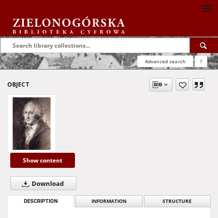
Advanced search
?
OBJECT
Show content
Download
DESCRIPTION
INFORMATION
STRUCTURE