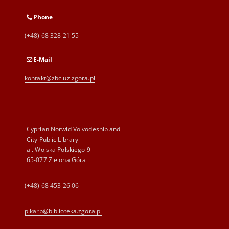
Phone
(+48) 68 328 21 55
E-Mail
kontakt@zbc.uz.zgora.pl
Cyprian Norwid Voivodeship and
City Public Library
al. Wojska Polskiego 9
65-077 Zielona Góra
(+48) 68 453 26 06
p.karp@biblioteka.zgora.pl