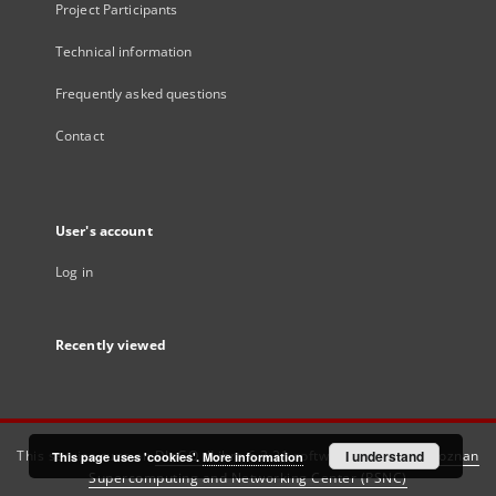
Project Participants
Technical information
Frequently asked questions
Contact
User's account
Log in
Recently viewed
This service runs on
DInGO dLibra 6.3.21
software created by
I understand
Poznan
This page uses 'cookies'.
More information
Supercomputing and Networking Center (PSNC)