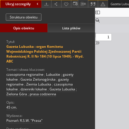
Ukryj szczegóły
Struktura obiektu
Opis obiektu
Lista plików
Tytuł:
Gazeta Lubuska : organ Komitetu
Wojewódzkiego Polskiej Zjednoczonej Partii
Robotniczej R. II Nr 184 (10 lipca 1949). - Wyd.
ABC
Temat i słowa kluczowe:
czasopisma regionalne
;
Lubuskie
;
gazety
lokalne
;
Gazeta Zielonogórska
;
gazety
regionalne
;
Ziemia Lubuska
;
czasopisma
lokalne
;
dzienniki lokalne
;
Gazeta Lubuska
;
Zielona Góra
;
prasa codzienna
Opis:
45 cm.
Wydawca:
Poznań: R.S.W. "Prasa"
Data wydania: