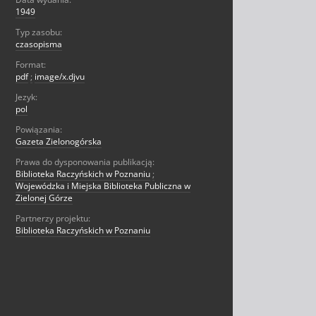
1949
Typ zasobu:
czasopisma
Format:
pdf
;
image/x.djvu
Jezyk:
pol
Powiązania:
Gazeta Zielonogórska
Prawa do dysponowania publikacją:
Biblioteka Raczyńskich w Poznaniu
;
Wojewódzka i Miejska Biblioteka Publiczna w
Zielonej Górze
Partnerzy projektu:
Biblioteka Raczyńskich w Poznaniu