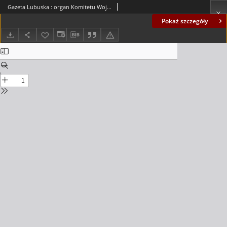
Gazeta Lubuska : organ Komitetu Wojewódzkiego Polskiej Zjednoczonej Partii Robotniczej R. II Nr 203 (29 lipca 1949). - Wyd. ABC
Pokaż szczegóły