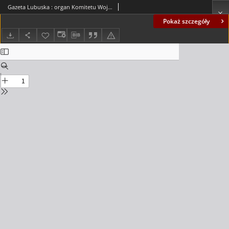
Gazeta Lubuska : organ Komitetu Wojewódzkiego Polskiej Zjednoczonej Partii Robotniczej R. II Nr 205 (31 lipca 1949). - Wyd. ABC
Pokaż szczegóły