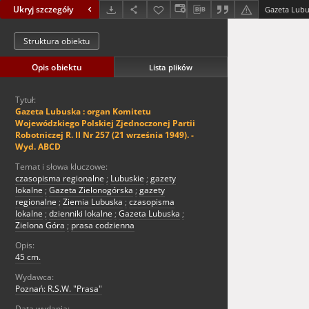
Ukryj szczegóły
Struktura obiektu
Opis obiektu
Lista plików
Tytuł:
Gazeta Lubuska : organ Komitetu
Wojewódzkiego Polskiej Zjednoczonej Partii
Robotniczej R. II Nr 257 (21 września 1949). -
Wyd. ABCD
Temat i słowa kluczowe:
czasopisma regionalne
;
Lubuskie
;
gazety
lokalne
;
Gazeta Zielonogórska
;
gazety
regionalne
;
Ziemia Lubuska
;
czasopisma
lokalne
;
dzienniki lokalne
;
Gazeta Lubuska
;
Zielona Góra
;
prasa codzienna
Opis:
45 cm.
Wydawca:
Poznań: R.S.W. "Prasa"
Data wydania: