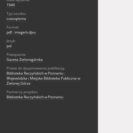
1949
Typ zasobu:
czasopisma
Format:
pdf
;
image/x.djvu
Jezyk:
pol
Powiązania:
Gazeta Zielonogórska
Prawa do dysponowania publikacją:
Biblioteka Raczyńskich w Poznaniu
;
Wojewódzka i Miejska Biblioteka Publiczna w
Zielonej Górze
Partnerzy projektu:
Biblioteka Raczyńskich w Poznaniu