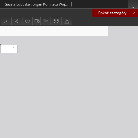
Gazeta Lubuska : organ Komitetu Wojewódzkiego Polskiej Zjednoczonej Partii Robotniczej R. II Nr 261 (25 września 1949). - Wyd. ABCD
Pokaż szczegóły