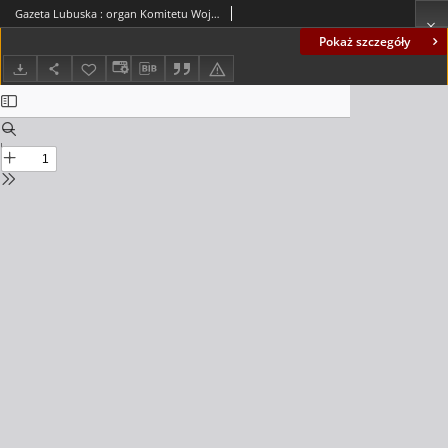
Gazeta Lubuska : organ Komitetu Wojewódzkiego Polskiej Zjednoczonej Partii Robotniczej R. II Nr 270 (4 października 1949). - Wyd. ABCD
Pokaż szczegóły