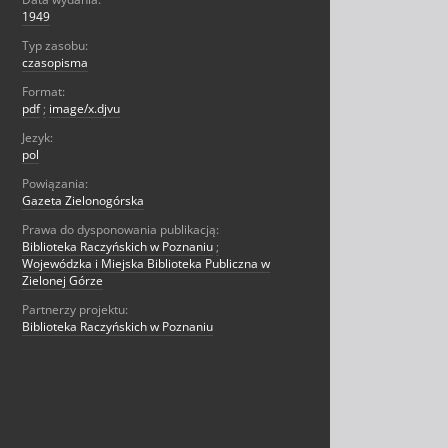
1949
Typ zasobu:
czasopisma
Format:
pdf
;
image/x.djvu
Jezyk:
pol
Powiązania:
Gazeta Zielonogórska
Prawa do dysponowania publikacją:
Biblioteka Raczyńskich w Poznaniu
;
Wojewódzka i Miejska Biblioteka Publiczna w
Zielonej Górze
Partnerzy projektu:
Biblioteka Raczyńskich w Poznaniu