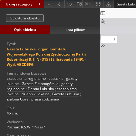
Ukryj szczegóły
Struktura obiektu
Opis obiektu
Lista plików
Tytuł:
Gazeta Lubuska : organ Komitetu
Wojewódzkiego Polskiej Zjednoczonej Partii
Robotniczej R. II Nr 315 (18 listopada 1949). -
Wyd. ABCDEFG
Temat i słowa kluczowe:
czasopisma regionalne
;
Lubuskie
;
gazety
lokalne
;
Gazeta Zielonogórska
;
gazety
regionalne
;
Ziemia Lubuska
;
czasopisma
lokalne
;
dzienniki lokalne
;
Gazeta Lubuska
;
Zielona Góra
;
prasa codzienna
Opis:
45 cm.
Wydawca:
Poznań: R.S.W. "Prasa"
Data wydania: