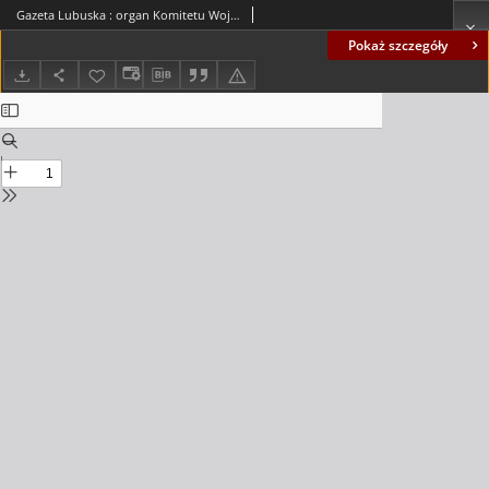
Gazeta Lubuska : organ Komitetu Wojewódzkiego Polskiej Zjednoczonej Partii Robotniczej R. II Nr 316 (19 listopada 1949). - Wyd. ABCD
Pokaż szczegóły