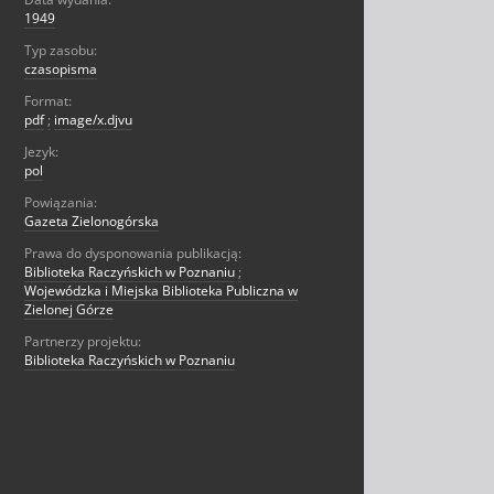
1949
Typ zasobu:
czasopisma
Format:
pdf
;
image/x.djvu
Jezyk:
pol
Powiązania:
Gazeta Zielonogórska
Prawa do dysponowania publikacją:
Biblioteka Raczyńskich w Poznaniu
;
Wojewódzka i Miejska Biblioteka Publiczna w
Zielonej Górze
Partnerzy projektu:
Biblioteka Raczyńskich w Poznaniu