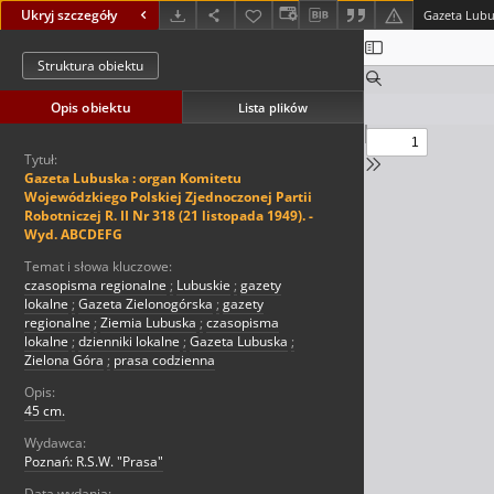
Ukryj szczegóły
Struktura obiektu
Opis obiektu
Lista plików
Tytuł:
Gazeta Lubuska : organ Komitetu
Wojewódzkiego Polskiej Zjednoczonej Partii
Robotniczej R. II Nr 318 (21 listopada 1949). -
Wyd. ABCDEFG
Temat i słowa kluczowe:
czasopisma regionalne
;
Lubuskie
;
gazety
lokalne
;
Gazeta Zielonogórska
;
gazety
regionalne
;
Ziemia Lubuska
;
czasopisma
lokalne
;
dzienniki lokalne
;
Gazeta Lubuska
;
Zielona Góra
;
prasa codzienna
Opis:
45 cm.
Wydawca:
Poznań: R.S.W. "Prasa"
Data wydania: