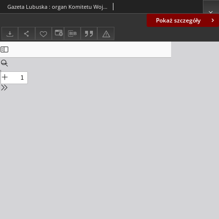
Gazeta Lubuska : organ Komitetu Wojewódzkiego Polskiej Zjednoczonej Partii Robotniczej R. II Nr 344 (17 grudnia 1949). - Wyd. ABCD
Pokaż szczegóły