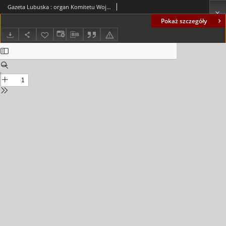
Gazeta Lubuska : organ Komitetu Wojewódzkiego Polskiej Zjednoczonej Partii Robotniczej R. II Nr 353 (28 grudnia 1949). - Wyd. ABCD
Pokaż szczegóły