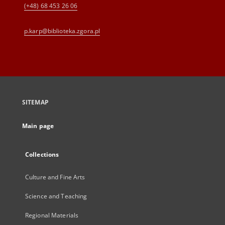
(+48) 68 453 26 06
p.karp@biblioteka.zgora.pl
SITEMAP
Main page
Collections
Culture and Fine Arts
Science and Teaching
Regional Materials