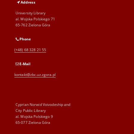
Address
University Library
al. Wojska Polskiego 71
65-762 Zielona Góra
Phone
(+48) 68 328 21 55
E-Mail
kontakt@zbc.uz.zgora.pl
Cyprian Norwid Voivodeship and
City Public Library
al. Wojska Polskiego 9
65-077 Zielona Góra