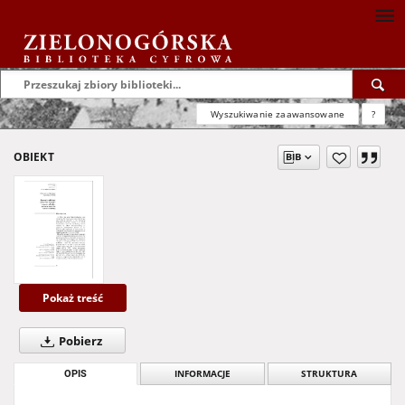
Wyszukiwanie zaawansowane
?
OBIEKT
Pokaż treść
Pobierz
OPIS
INFORMACJE
STRUKTURA