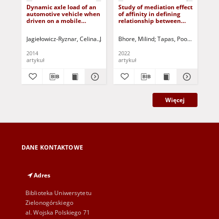
Dynamic axle load of an
Study of mediation effect
automotive vehicle when
of affinity in defining
driven on a mobile
relationship between
measurement platform
social media and career
decisions of Gen-Z
Jagiełowicz-Ryznar, Celina
Jurczak, Paweł - red.
Bhore, Milind
Tapas, Poornima
Stank
2014
2022
artykuł
artykuł
Więcej
DANE KONTAKTOWE
Adres
Biblioteka Uniwersytetu
Zielonogórskiego
al. Wojska Polskiego 71