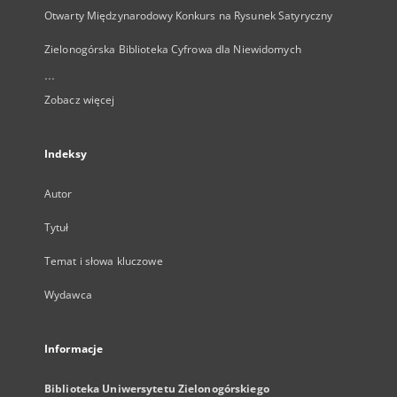
Otwarty Międzynarodowy Konkurs na Rysunek Satyryczny
Zielonogórska Biblioteka Cyfrowa dla Niewidomych
...
Zobacz więcej
Indeksy
Autor
Tytuł
Temat i słowa kluczowe
Wydawca
Informacje
Biblioteka Uniwersytetu Zielonogórskiego