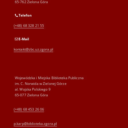
65-762 Zielona Góra
Telefon
(+48) 68 328 21 55
E-Mail
kontakt@zbc.uz.zgora.pl
Wojewódzka i Miejska Biblioteka Publiczna
im. C. Norwida w Zielonej Górze
al. Wojska Polskiego 9
65-077 Zielona Góra
(+48) 68 453 26 06
p.karp@biblioteka.zgora.pl