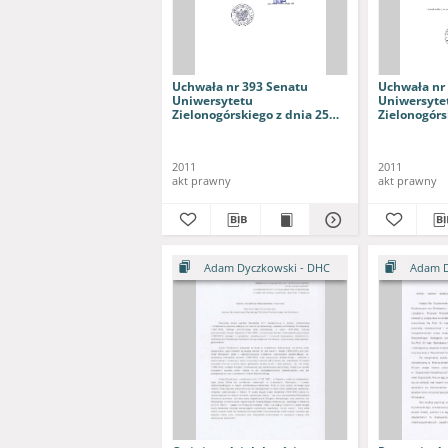
Uchwała nr 393 Senatu
Uchwała nr
Uniwersytetu
Uniwersyte
Zielonogórskiego z dnia 25
Zielonogórs
maja 2011 roku w sprawie
stycznia 20
nadania ks. bp. dr. Adamowi
wszczęcia 
Dyczkowskiemu tytułu
nadanie tyt
2011
2011
doktora honoris causa
honoris ca
akt prawny
akt prawny
Uniwersytetu
Zielonogórs
Zielonogórskiego
Adam Dyczkowski - DHC
Adam D