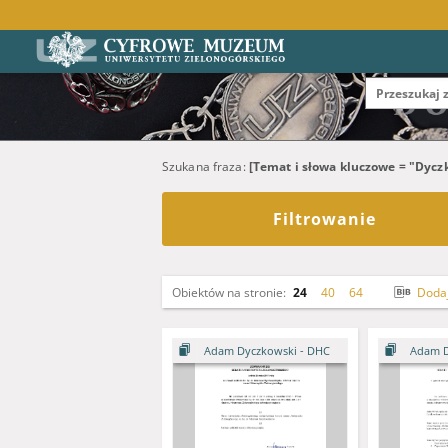
Szukana fraza:
[Temat i słowa kluczowe = "Dyczk
Filtrowanie
Obiektów na stronie:
24
40
64
Dodaj 
Adam Dyczkowski - DHC
Adam D