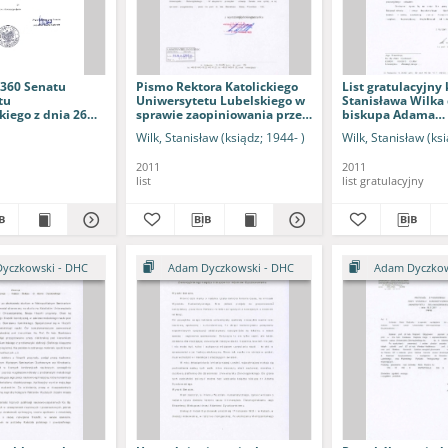
 360 Senatu
Pismo Rektora Katolickiego
List gratulacyjny k
tu
Uniwersytetu Lubelskiego w
Stanisława Wilka 
kiego z dnia 26
sprawie zaopiniowania przez
biskupa Adama
11 roku w sprawie
Senat KUL recenzji
Dyczkowskiego
Wilk, Stanisław (ksiądz; 1944- )
Wilk, Stanisław (ksi
postępowania o
kandydatury bp. dr. Adama
ułu doktora
Dyczkowskiego do tytułu
2011
2011
usa Uniwersytetu
doktora honoris causa
list
list gratulacyjny
kiego
Uniwersytetu
Zielonogórskiego
yczkowski - DHC
Adam Dyczkowski - DHC
Adam Dyczkow