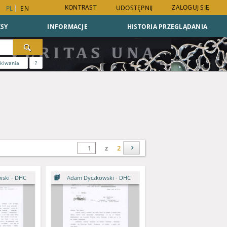
KONTRAST
ZALOGUJ SIĘ
UDOSTĘPNIJ
PL
EN
SY
INFORMACJE
HISTORIA PRZEGLĄDANIA
ukiwania
?
z
2
ski - DHC
Adam Dyczkowski - DHC