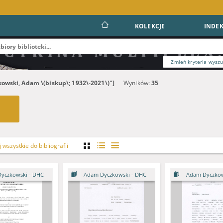
KOLEKCJE
INDEK
Zmień kryteria wysz
owski, Adam \(biskup\; 1932\-2021\)"]
Wyników:
35
wszystkie do bibliografii
yczkowski - DHC
Adam Dyczkowski - DHC
Adam Dyczkow