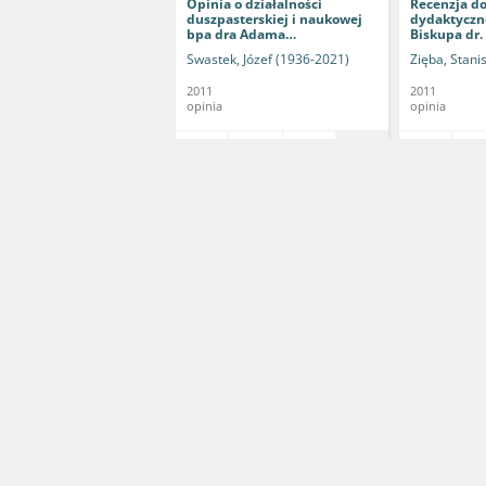
Opinia o działalności
Recenzja d
duszpasterskiej i naukowej
dydaktyczn
bpa dra Adama
Biskupa dr
Dyczkowskiego, pracownika
Dyczkowski
Swastek, Józef (1936-2021)
Zięba, Stani
naukowego Papieskiego
Wydziału Teologicznego we
2011
2011
Wrocławiu
opinia
opinia
Adam Dyczkowski - DHC
Adam D
Pismo JM Rektora
Pismo JM R
Uniwersytetu
Uniwersyte
Zielonogórskiego do JM
Zielonogórs
Rektora Papieskiego
Rektora Kat
Osękowski, Czesław (1952- )
Osękowski, C
Wydziału Teologicznego we
Uniwersyte
Wrocławiu w sprawie
sprawie za