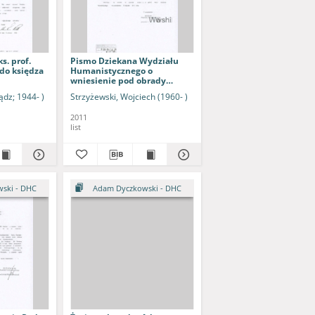
s. prof.
Pismo Dziekana Wydziału
do księdza
Humanistycznego o
wniesienie pod obrady
Senatu UZ wniosku o nadanie
ądz; 1944- )
Strzyżewski, Wojciech (1960- )
tytułu doktora honoris causa
Uniwersytetu
2011
Zielonogórskiego ks. bp. dr.
list
Adamowi Dyczkowskiemu
oraz o powołanie Promotora
doktora honorowego w
osobie prof. zw. dra hab.
Czesława Osękowskiego
ski - DHC
Adam Dyczkowski - DHC