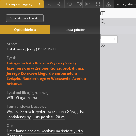
Ukryj szczegóły
Struktura obiektu
Opis obiektu
Lista plików
Autor:
Kołakowski, Jerzy (1907-1980)
Tytuł:
Fotografia listu Rektora Wyższej Szkoły
Inżynierskiej w Zielonej Górze, prof. dr. inż.
Jerzego Kołakowskiego, do ambasadora
Związku Radzieckiego w Warszawie, Averkia
Aristova
Tytuł publikacji grupowej:
WSI - Gagariniana
Temat i słowa kluczowe:
Wyższa Szkoła Inżynierska (Zielona Góra)
;
list
kondolencyjny
;
listy polskie - 20 w.
Opis:
List z kondolencjami wysłany po śmierci Jurija
Gagarina