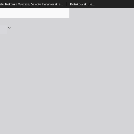
Fotografia listu Rektora Wyższej Szkoły Inżynierskiej w Zielonej Górze, prof. dr. inż. Jerzego Kołakowskiego, do ambasadora Związku Radzieckiego w Warszawie, Averkia Aristova
Kołakowski, Jerzy (1907-1980)