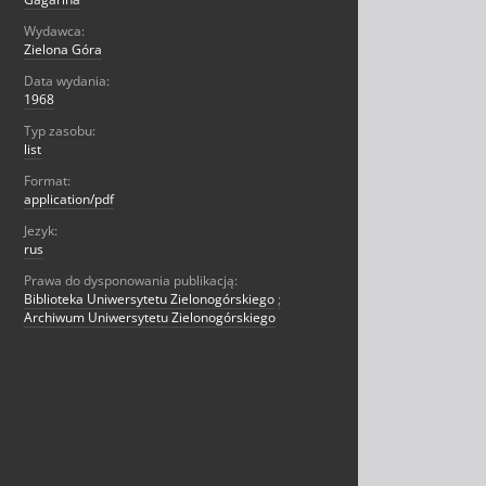
Wydawca:
Zielona Góra
Data wydania:
1968
Typ zasobu:
list
Format:
application/pdf
Jezyk:
rus
Prawa do dysponowania publikacją:
Biblioteka Uniwersytetu Zielonogórskiego
;
Archiwum Uniwersytetu Zielonogórskiego