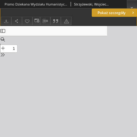
Pismo Dziekana Wydziału Humanistycznego o wniesienie pod obrady Senatu UZ wniosku o nadanie tytułu doktora honoris causa Uniwersytetu Zielonogórskiego ks. bp. dr. Adamowi Dyczkowskiemu oraz o powołanie Promotora doktora honorowego w osobie prof. zw. dra hab. Czesława Osękowskiego
Strzyżewski, Wojciech (1960- )
Pokaż szczegóły