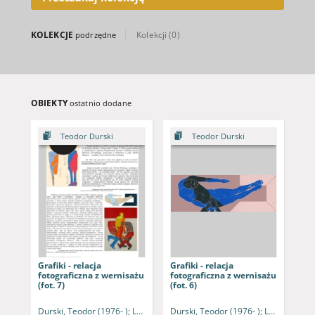
KOLEKCJE
Kolekcji (0)
podrzędne
OBIEKTY
ostatnio dodane
Teodor Durski
Teodor Durski
Grafiki - relacja
Grafiki - relacja
Gra
fotograficzna z wernisażu
fotograficzna z wernisażu
fot
(fot. 7)
(fot. 6)
(fot
Durski, Teodor (1976- )
Lalko, Marek - fot.
Durski, Teodor (1976- )
Lalko, Marek 
Dur