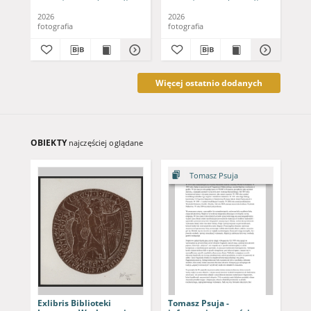
2026
2026
202
fotografia
fotografia
fot
Więcej ostatnio dodanych
OBIEKTY
najczęściej oglądane
Tomasz Psuja
Exlibris Biblioteki
Tomasz Psuja -
Raf