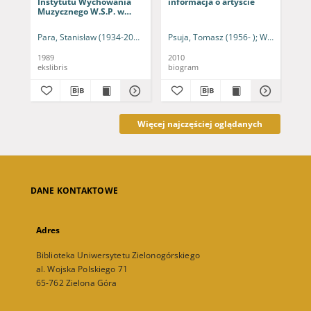
Instytutu Wychowania
informacja o artyście
o a
Muzycznego W.S.P. w
Zielonej Górze
Para, Stanisław (1934-2010)
Psuja, Tomasz (1956- )
Wallis, Janina
Str
1989
2010
201
ekslibris
biogram
bio
Więcej najczęściej oglądanych
DANE KONTAKTOWE
Adres
Biblioteka Uniwersytetu Zielonogórskiego
al. Wojska Polskiego 71
65-762 Zielona Góra