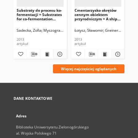
Substraty do procesu ko-
Cmentarzysko okrętów
Ch
fermentacji = Substrates
cennym obiektem
zan
for co-fermentation
przyrodniczym = A ship
śr
process
graveyard as natural
AO
sanctuary
org
Sadecka, Zofia
Myszograj, Sylwia
Łotysz, Sławomir
Suchowska-Kisielewicz, Monika
Greinert, Andrzej - 
Sie
Gąs
en
in
2013
2013
201
artykuł
artykuł
art
Więcej najczęściej oglądanych
DANE KONTAKTOWE
Adres
Biblioteka Uniwersytetu Zielonogórskiego
al. Wojska Polskiego 71