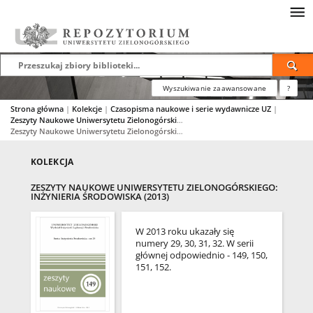
Wyszukiwanie zaawansowane
?
Strona główna
|
Kolekcje
|
Czasopisma naukowe i serie wydawnicze UZ
|
Zeszyty Naukowe Uniwersytetu Zielonogórskiego: Inżynieria Środowiska
|
Zeszyty Naukowe Uniwersytetu Zielonogórskiego: Inżynieria Środowiska (2013)
KOLEKCJA
ZESZYTY NAUKOWE UNIWERSYTETU ZIELONOGÓRSKIEGO:
INŻYNIERIA ŚRODOWISKA (2013)
W 2013 roku ukazały się
numery 29, 30, 31, 32. W serii
głównej odpowiednio - 149, 150,
151, 152.