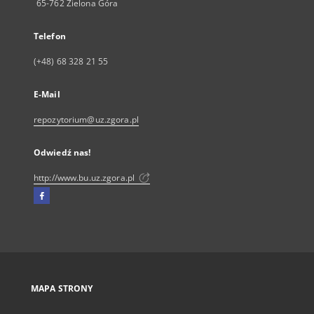
65-762 Zielona Góra
Telefon
(+48) 68 328 21 55
E-Mail
repozytorium@uz.zgora.pl
Odwiedź nas!
http://www.bu.uz.zgora.pl
Facebook
Link
zewnętrzny,
otworzy
się
w
nowej
MAPA STRONY
karcie