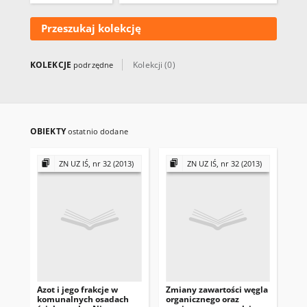
Przeszukaj kolekcję
KOLEKCJE
Kolekcji (0)
podrzędne
OBIEKTY
ostatnio dodane
ZN UZ IŚ, nr 32 (2013)
ZN UZ IŚ, nr 32 (2013)
Azot i jego frakcje w
Zmiany zawartości węgla
Wła
komunalnych osadach
organicznego oraz
che