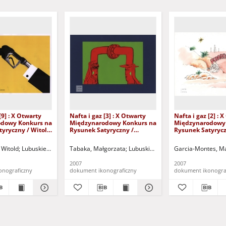
[9] : X Otwarty
Nafta i gaz [3] : X Otwarty
Nafta i gaz [2] : 
dowy Konkurs na
Międzynarodowy Konkurs na
Międzynarodowy
tyryczny / Witold
Rysunek Satyryczny /
Rysunek Satyrycz
Małgorzata Tabaka
Garcia-Montes
ośników Działań Kulturalnych DEBIUT w Zielonej Górze
 Witold
Lubuskie Stowarzyszenie Miłośników Działań Kulturalnych DEBIUT w Ziel
Tabaka, Małgorzata
Lubuskie Stowarzyszenie Miłośnik
Polskie Górnictwo Naftow
Garcia-Montes, M
2007
2007
onograficzny
dokument ikonograficzny
dokument ikonogra