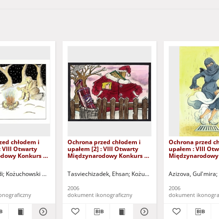
zed chłodem i
Ochrona przed chłodem i
Ochrona przed c
: VIII Otwarty
upałem [2] : VIII Otwarty
upałem : VIII Otw
dowy Konkurs na
Międzynarodowy Konkurs na
Międzynarodowy
tyryczny / Mehdi
Rysunek Satyryczny / Ehsan
Rysunek Satyrycz
Tasviechizadek
Gul'mira Azizova
Sportu "Zamek" (Kożuchów). (ul. Klasztorna 14, 67-120 Kożuchów, tel. (068) 553-
di
Kożuchowski Ośrodek Kultury i Sportu "Zamek" (Kożuchów). (ul. Klasztorna 14,
Tasviechizadek, Ehsan
Kożuchowski Ośrodek Kultury i S
Azizova, Gul'mira
2006
2006
onograficzny
dokument ikonograficzny
dokument ikonogra