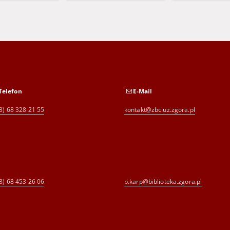
Telefon
E-Mail
8) 68 328 21 55
kontakt@zbc.uz.zgora.pl
8) 68 453 26 06
p.karp@biblioteka.zgora.pl