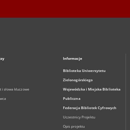
ksy
Informacje
Biblioteka Uniwersytetu
Zielonogórskiego
 i słowa kluczowe
Wojewódzka i Miejska Biblioteka
wca
Publiczna
Federacja Bibliotek Cyfrowych
Uczestnicy Projektu
Opis projektu