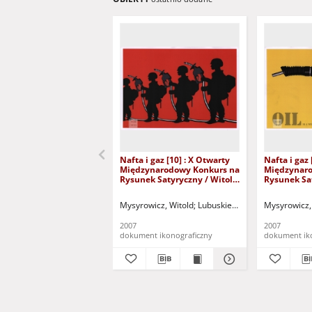
Nafta i gaz [10] : X Otwarty
Nafta i gaz 
Międzynarodowy Konkurs na
Międzynaro
Rysunek Satyryczny / Witold
Rysunek Sa
Mysyrowicz
Mysyrowicz
Mysyrowicz, Witold
Lubuskie Stowarzyszenie Mił
Mysyrowicz,
2007
2007
dokument ikonograficzny
dokument ik