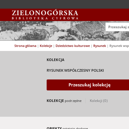
Strona główna
|
Kolekcje
|
Dziedzictwo kulturowe
|
Rysunek
|
Rysunek wspó
KOLEKCJA
RYSUNEK WSPÓŁCZESNY POLSKI
Przeszukaj kolekcję
KOLEKCJE
Kolekcji (0)
podrzędne
OBIEKTY
ostatnio dodane