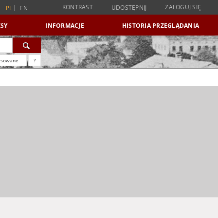
KONTRAST
ZALOGUJ SIĘ
UDOSTĘPNIJ
PL
EN
SY
INFORMACJE
HISTORIA PRZEGLĄDANIA
nsowane
?