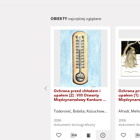
OBIEKTY
najczęściej oglądane
Ochrona przed chłodem i
Ochrona pr
upałem [2] : VIII Otwarty
upałem [1] 
Międzynarodowy Konkurs na
Międzynaro
Rysunek Satyryczny / Bobiša
Rysunek Sa
Todorović
Afradi
Todorović, Bobiša
Kożuchowski Ośrodek Kultury i 
Afradi, Meh
2006
2006
dokument ikonograficzny
dokument ik