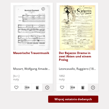
Mauerische Trauermusik
Der Bajazzo: Drama in
Li
zwei Akten und einem
Prolog
Mozart, Wolfgang Amadeus (1756-1791)
Leoncavallo, Ruggiero (1858-1919)
Mas
H
[b.r.]
1892
[b.r
nuty
nuty
nut
Więcej ostatnio dodanych