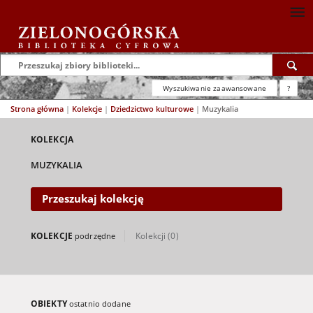
Wyszukiwanie zaawansowane
?
Strona główna
|
Kolekcje
|
Dziedzictwo kulturowe
|
Muzykalia
KOLEKCJA
MUZYKALIA
Przeszukaj kolekcję
KOLEKCJE
Kolekcji (0)
podrzędne
OBIEKTY
ostatnio dodane