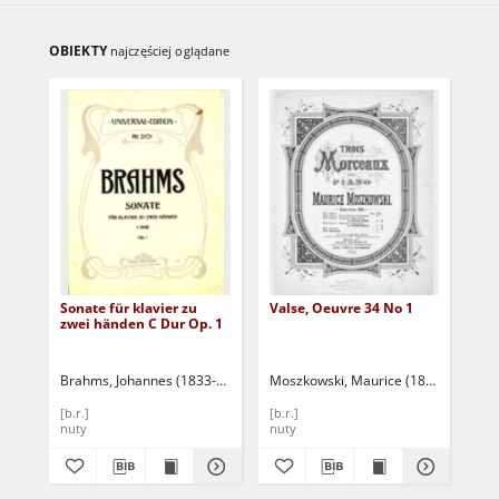
OBIEKTY
najczęściej oglądane
Sonate für klavier zu
Valse, Oeuvre 34 No 1
Qua
zwei händen C Dur Op. 1
Pia
Bra
Op.
Brahms, Johannes (1833-1897)
Moszkowski, Maurice (1854-1925)
Bra
[b.r.]
[b.r.]
187
nuty
nuty
nut