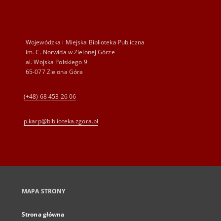
Wojewódzka i Miejska Biblioteka Publiczna
im. C. Norwida w Zielonej Górze
al. Wojska Polskiego 9
65-077 Zielona Góra
(+48) 68 453 26 06
p.karp@biblioteka.zgora.pl
MAPA STRONY
Strona główna