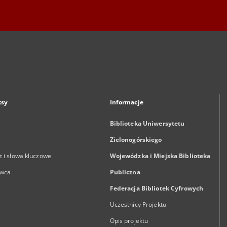
ksy
Informacje
Biblioteka Uniwersytetu
Zielonogórskiego
 i słowa kluczowe
Wojewódzka i Miejska Biblioteka
wca
Publiczna
Federacja Bibliotek Cyfrowych
Uczestnicy Projektu
Opis projektu