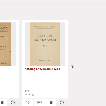
Katalog antykwarski No 1
Maciesiak - Myszkowsk
1935
katalog
katalog