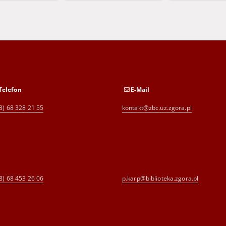
Telefon
E-Mail
8) 68 328 21 55
kontakt@zbc.uz.zgora.pl
8) 68 453 26 06
p.karp@biblioteka.zgora.pl