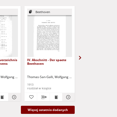
Beethoven
Beethoven
verzeichnis
IV. Abschnitt - Der spaete
III. Abschnitt - Der mit
ovens
Beethoven
Beethoven
 Wolfgang Alexander (1874-1918)
Thomas-San-Galli, Wolfgang Alexander (1874-1918)
Thomas-San-Galli, Wolf
1913
1913
rozdział w książce
rozdział w książce
Więcej ostatnio dodanych