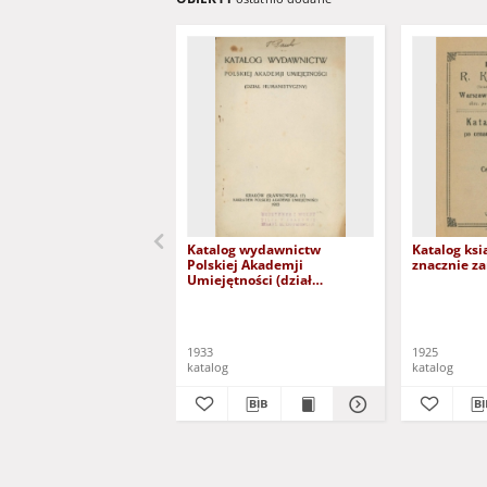
Katalog wydawnictw
Katalog ksi
Polskiej Akademji
znacznie z
Umiejętności (dział
humanistyczny)
1933
1925
katalog
katalog