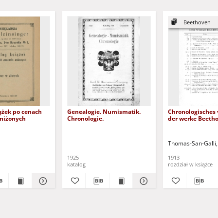
Beethoven
ążek po cenach
Genealogie. Numismatik.
Chronologisches 
aniżonych
Chronologie.
der werke Beeth
Thomas-San-Galli,
1925
1913
katalog
rozdział w książce