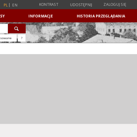
KONTRAST
ZALOGUJ SIĘ
UDOSTĘPNIJ
PL
EN
SY
INFORMACJE
HISTORIA PRZEGLĄDANIA
nsowane
?