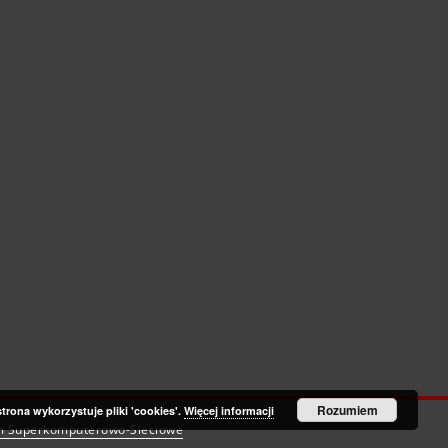
Rozumiem
strona wykorzystuje pliki 'cookies'.
Więcej informacji
m Superkomputerowo-Sieciowe