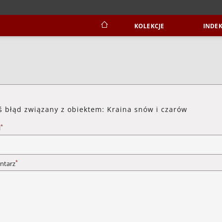
KOLEKCJE
INDEK
ś błąd związany z obiektem: Kraina snów i czarów
*
l
*
ntarz