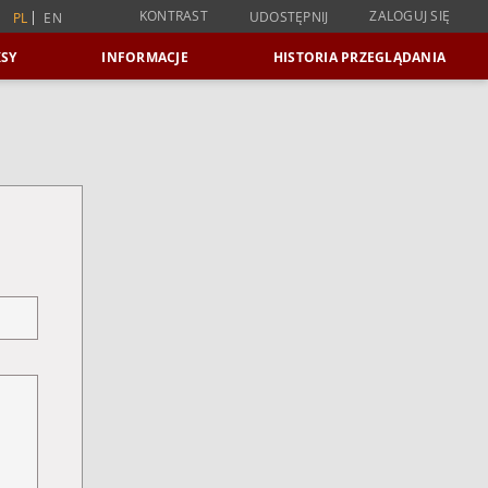
KONTRAST
ZALOGUJ SIĘ
UDOSTĘPNIJ
PL
EN
SY
INFORMACJE
HISTORIA PRZEGLĄDANIA