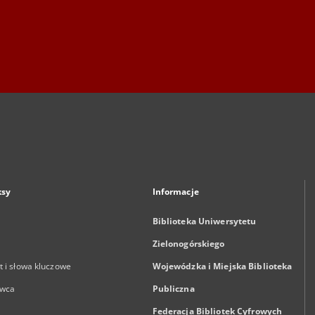
ksy
Informacje
Biblioteka Uniwersytetu
Zielonogórskiego
 i słowa kluczowe
Wojewódzka i Miejska Biblioteka
wca
Publiczna
Federacja Bibliotek Cyfrowych