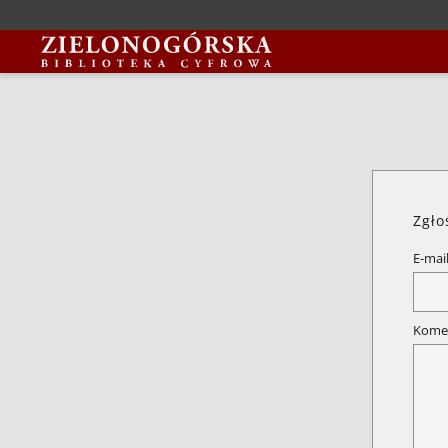
Zgło
E-mai
Kome