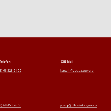
Telefon
E-Mail
8) 68 328 21 55
kontakt@zbc.uz.zgora.pl
8) 68 453 26 06
p.karp@biblioteka.zgora.pl