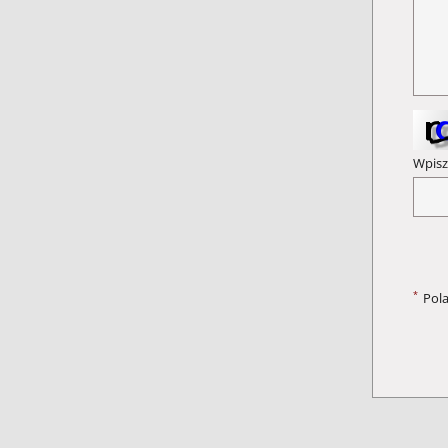
Wpisz
*
Pol