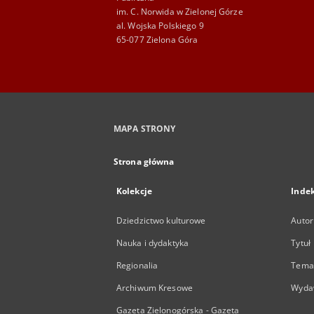
im. C. Norwida w Zielonej Górze
al. Wojska Polskiego 9
65-077 Zielona Góra
MAPA STRONY
Strona główna
Kolekcje
Inde
Dziedzictwo kulturowe
Autor
Nauka i dydaktyka
Tytuł
Regionalia
Temat
Archiwum Kresowe
Wyda
Gazeta Zielonogórska - Gazeta