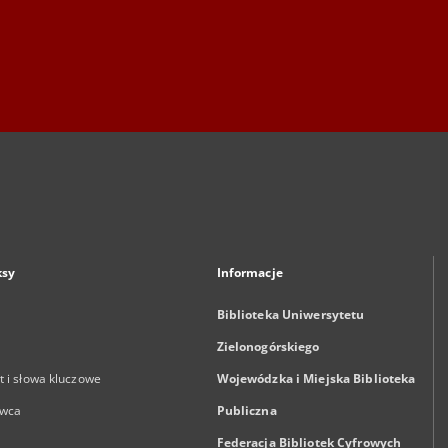
ksy
Informacje
Biblioteka Uniwersytetu
Zielonogórskiego
 i słowa kluczowe
Wojewódzka i Miejska Biblioteka
wca
Publiczna
Federacja Bibliotek Cyfrowych