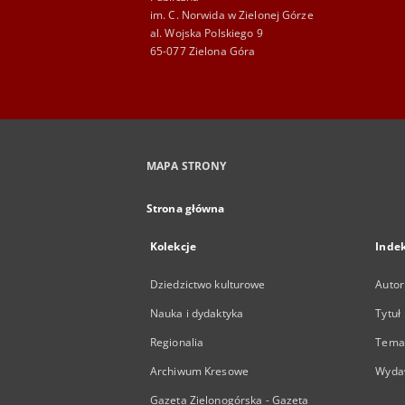
im. C. Norwida w Zielonej Górze
al. Wojska Polskiego 9
65-077 Zielona Góra
MAPA STRONY
Strona główna
Kolekcje
Inde
Dziedzictwo kulturowe
Autor
Nauka i dydaktyka
Tytuł
Regionalia
Temat
Archiwum Kresowe
Wyda
Gazeta Zielonogórska - Gazeta