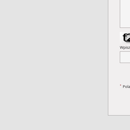
Wpisz
*
Pol