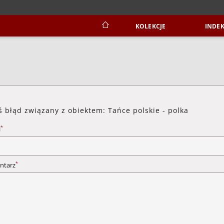
KOLEKCJE
INDEK
ś błąd związany z obiektem: Tańce polskie - polka
*
l
*
ntarz