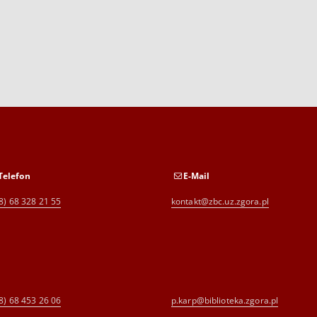
Telefon
E-Mail
8) 68 328 21 55
kontakt@zbc.uz.zgora.pl
8) 68 453 26 06
p.karp@biblioteka.zgora.pl