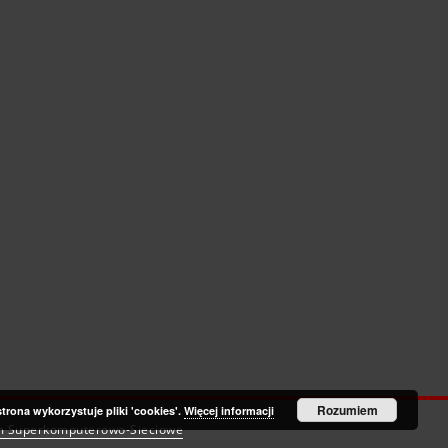
Rozumiem
strona wykorzystuje pliki 'cookies'.
Więcej informacji
m Superkomputerowo-Sieciowe