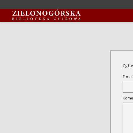
Zgło
E-mai
Kome