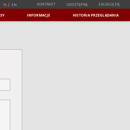
KONTRAST
ZALOGUJ SIĘ
UDOSTĘPNIJ
PL
EN
SY
INFORMACJE
HISTORIA PRZEGLĄDANIA