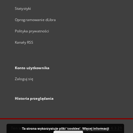
Statystyki
Oprogramowanie dLibra
Polityka prywatności
Kanały RSS
Konto użytkownika
Zaloguj się
Historia przeglądania
Ten serwis działa dzięki oprogramowaniu
DInGO dLibra 6.3.21
Ta strona wykorzystuje pliki 'cookies'.
Więcej informacji