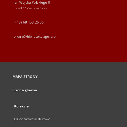
al. Wojska Polskiego 9
65-077 Zielona Góra
(+48) 68 453 26 06
p.karp@biblioteka.zgora.pl
MAPA STRONY
Strona główna
Kolekcje
Dziedzictwo kulturowe