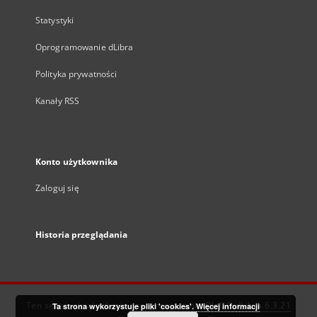
Statystyki
Oprogramowanie dLibra
Polityka prywatności
Kanały RSS
Konto użytkownika
Zaloguj się
Historia przeglądania
Ten serwis działa dzięki oprogramowaniu
DInGO dLibra 6.3.21
Ta strona wykorzystuje pliki 'cookies'.
Więcej informacji