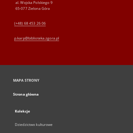
al. Wojska Polskiego 9
65-077 Zielona Góra
(+48) 68 453 26 06
p.karp@biblioteka.zgora.pl
MAPA STRONY
Strona główna
Kolekcje
Dziedzictwo kulturowe