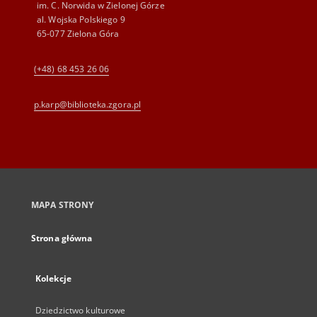
im. C. Norwida w Zielonej Górze
al. Wojska Polskiego 9
65-077 Zielona Góra
(+48) 68 453 26 06
p.karp@biblioteka.zgora.pl
MAPA STRONY
Strona główna
Kolekcje
Dziedzictwo kulturowe