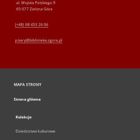
al. Wojska Polskiego 9
65-077 Zielona Góra
(+48) 68 453 26 06
p.karp@biblioteka.zgora.pl
MAPA STRONY
Strona główna
Kolekcje
Dziedzictwo kulturowe