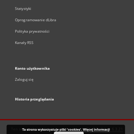
Statystyki
Oprogramowanie dLibra
Polityka prywatności
Kanały RSS
Konto użytkownika
Zaloguj się
Historia przeglądania
Ten serwis działa dzięki oprogramowaniu
DInGO dLibra 6.3.21
Ta strona wykorzystuje pliki 'cookies'.
Więcej informacji