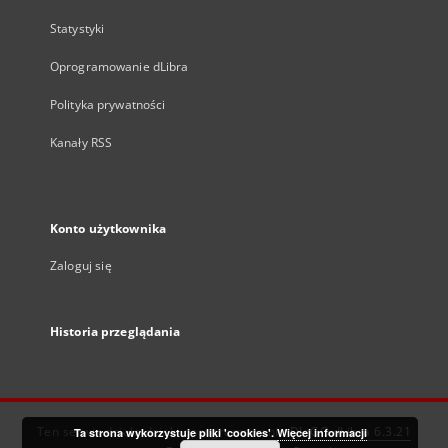
Statystyki
Oprogramowanie dLibra
Polityka prywatności
Kanały RSS
Konto użytkownika
Zaloguj się
Historia przeglądania
Ten serwis działa dzięki oprogramowaniu
DInGO dLibra 6.3.21
Ta strona wykorzystuje pliki 'cookies'.
Więcej informacji