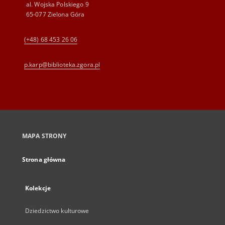
al. Wojska Polskiego 9
65-077 Zielona Góra
(+48) 68 453 26 06
p.karp@biblioteka.zgora.pl
MAPA STRONY
Strona główna
Kolekcje
Dziedzictwo kulturowe