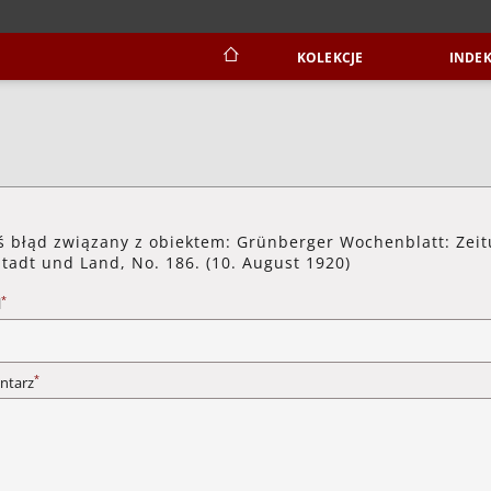
KOLEKCJE
INDEK
ś błąd związany z obiektem: Grünberger Wochenblatt: Zei
Stadt und Land, No. 186. (10. August 1920)
*
l
*
ntarz