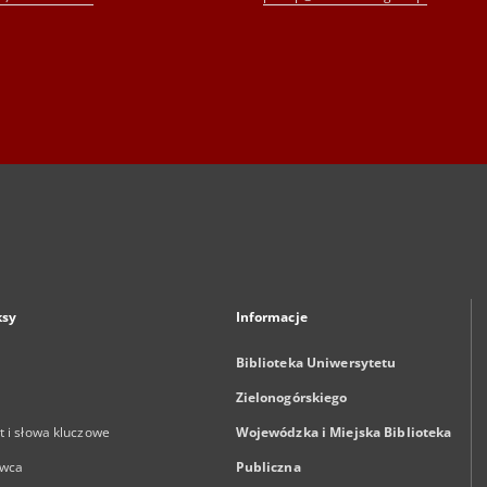
ksy
Informacje
Biblioteka Uniwersytetu
Zielonogórskiego
 i słowa kluczowe
Wojewódzka i Miejska Biblioteka
wca
Publiczna