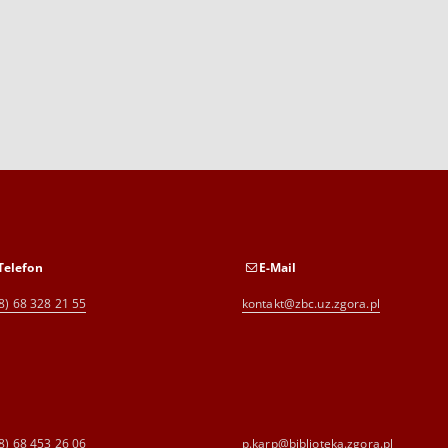
Telefon
E-Mail
8) 68 328 21 55
kontakt@zbc.uz.zgora.pl
8) 68 453 26 06
p.karp@biblioteka.zgora.pl