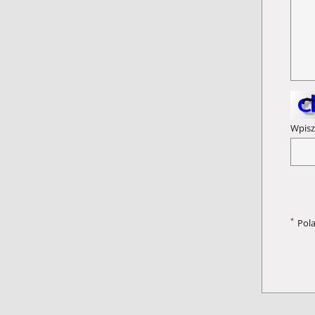
Wpisz
*
Pol