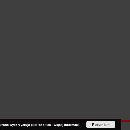
Rozumiem
strona wykorzystuje pliki 'cookies'.
Więcej informacji