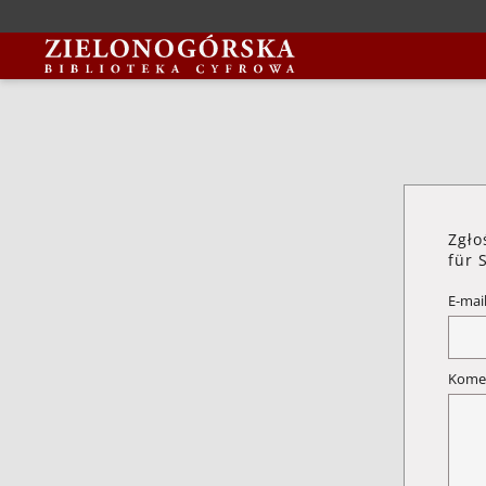
Zgło
für 
E-mai
Kome