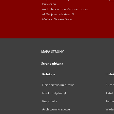
Publiczna
im. C. Norwida w Zielonej Górze
al. Wojska Polskiego 9
65-077 Zielona Góra
MAPA STRONY
Strona główna
Kolekcje
Inde
Dziedzictwo kulturowe
Autor
Nauka i dydaktyka
Tytuł
Regionalia
Temat
Archiwum Kresowe
Wyda