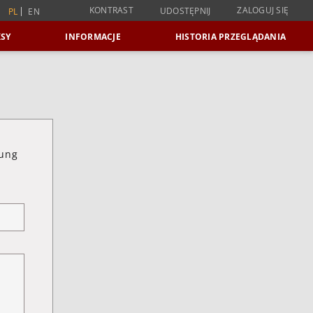
KONTRAST
ZALOGUJ SIĘ
UDOSTĘPNIJ
PL
EN
SY
INFORMACJE
HISTORIA PRZEGLĄDANIA
tung