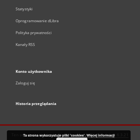
Statystyki
Oprogramowanie dLibra
Polityka prywatności
Kanały RSS
Konto użytkownika
Zaloguj się
Historia przeglądania
Ten serwis działa dzięki oprogramowaniu
DInGO dLibra 6.3.21
Ta strona wykorzystuje pliki 'cookies'.
Więcej informacji