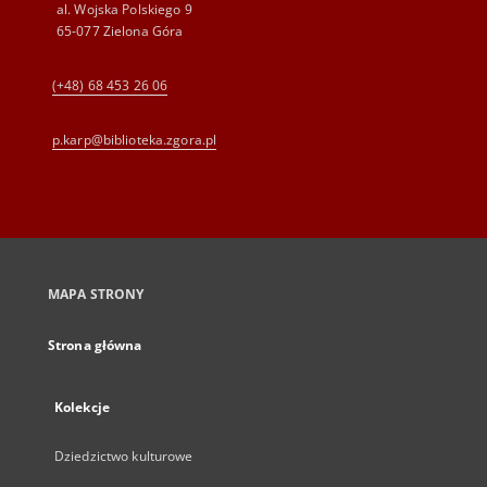
al. Wojska Polskiego 9
65-077 Zielona Góra
(+48) 68 453 26 06
p.karp@biblioteka.zgora.pl
MAPA STRONY
Strona główna
Kolekcje
Dziedzictwo kulturowe