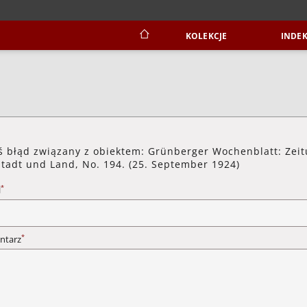
KOLEKCJE
INDEK
ś błąd związany z obiektem: Grünberger Wochenblatt: Zei
Stadt und Land, No. 194. (25. September 1924)
*
l
*
ntarz