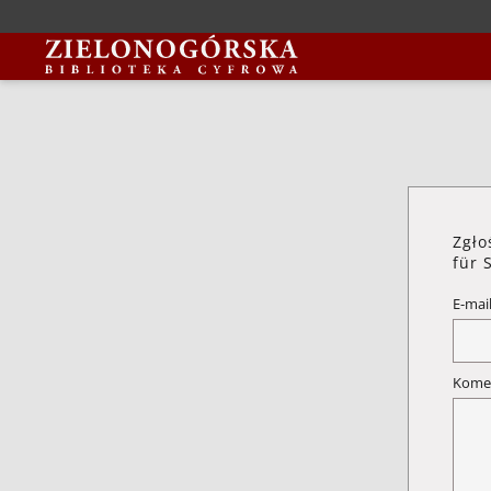
Zgło
für 
E-mai
Kome