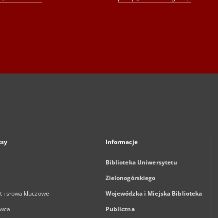
ksy
Informacje
Biblioteka Uniwersytetu
Zielonogórskiego
 i słowa kluczowe
Wojewódzka i Miejska Biblioteka
wca
Publiczna