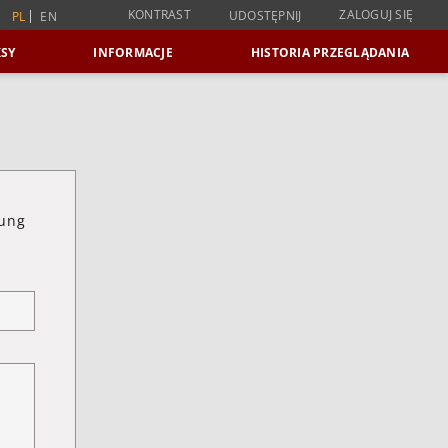
KONTRAST
ZALOGUJ SIĘ
UDOSTĘPNIJ
PL
EN
SY
INFORMACJE
HISTORIA PRZEGLĄDANIA
tung