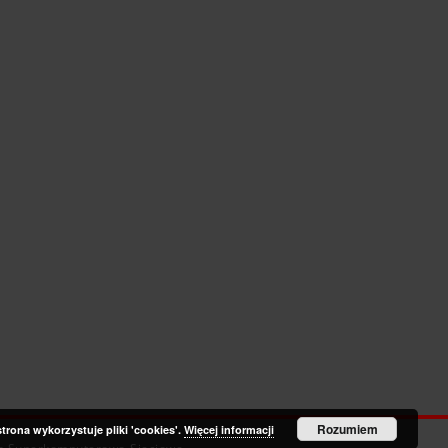
Rozumiem
strona wykorzystuje pliki 'cookies'.
Więcej informacji