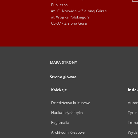
Publiczna
im. C. Norwida w Zielonej Górze
al. Wojska Polskiego 9
65-077 Zielona Góra
MAPA STRONY
Strona główna
Kolekcje
Inde
Dziedzictwo kulturowe
Autor
Nauka i dydaktyka
Tytuł
Regionalia
Temat
Archiwum Kresowe
Wyda