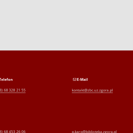
Telefon
E-Mail
8) 68 328 21 55
kontakt@zbc.uz.zgora.pl
8) 68 453 26 06
p.karp@biblioteka.zgora.pl