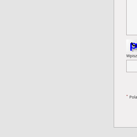
Wpisz
*
Pol