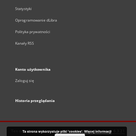
Statystyki
Oprogramowanie dLibra
Polityka prywatności
Kanały RSS
Konto użytkownika
Zaloguj się
Historia przeglądania
Ten serwis działa dzięki oprogramowaniu
DInGO dLibra 6.3.21
Ta strona wykorzystuje pliki 'cookies'.
Więcej informacji