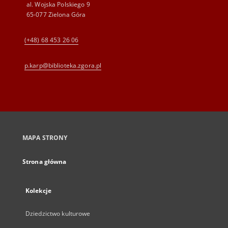
al. Wojska Polskiego 9
65-077 Zielona Góra
(+48) 68 453 26 06
p.karp@biblioteka.zgora.pl
MAPA STRONY
Strona główna
Kolekcje
Dziedzictwo kulturowe