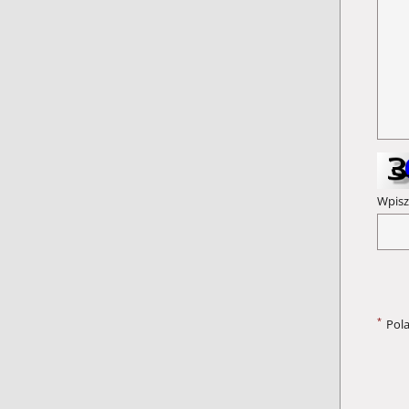
Wpisz
*
Pol