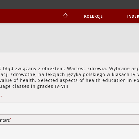
KOLEKCJE
INDEK
ś błąd związany z obiektem: Wartość zdrowia. Wybrane as
acji zdrowotnej na lekcjach języka polskiego w klasach IV-V
value of health. Selected aspects of health education in Po
uage classes in grades IV-VIII
*
l
*
ntarz