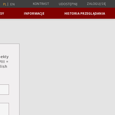
KONTRAST
ZALOGUJ SIĘ
UDOSTĘPNIJ
PL
EN
SY
INFORMACJE
HISTORIA PRZEGLĄDANIA
pekty
III =
lish