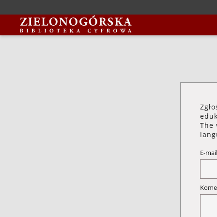
Zgło
eduk
The 
lang
E-mai
Kome