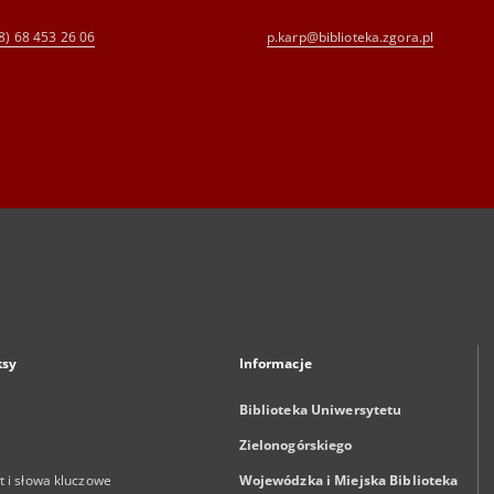
8) 68 453 26 06
p.karp@biblioteka.zgora.pl
ksy
Informacje
Biblioteka Uniwersytetu
Zielonogórskiego
 i słowa kluczowe
Wojewódzka i Miejska Biblioteka