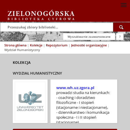
Wyszukiwanie zaawansowane
?
Strona główna
|
Kolekcje
|
Repozytorium
|
Jednostki organizacyjne
|
Wydział Humanistyczny
KOLEKCJA
WYDZIAŁ HUMANISTYCZNY
www.wh.uz.zgora.pl
prowadzi studia na kierunkach:
- coaching i doradztwo
filozoficzne - I stopień
(stacjonarne i niestacjonarne),
- dziennikarstwo i komunikacja
społeczna - I i II stopień
(stacjonarne),
- europeistyka i stosunki