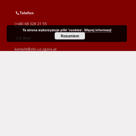
Telefon
(+48) 68 328 21 55
Ta strona wykorzystuje pliki 'cookies'.
Więcej informacji
Rozumiem
E-Mail
kontakt@zbc.uz.zgora.pl
Wojewódzka i Miejska Biblioteka Publiczna
im. C. Norwida w Zielonej Górze
al. Wojska Polskiego 9
65-077 Zielona Góra
(+48) 68 453 26 06
p.karp@biblioteka.zgora.pl