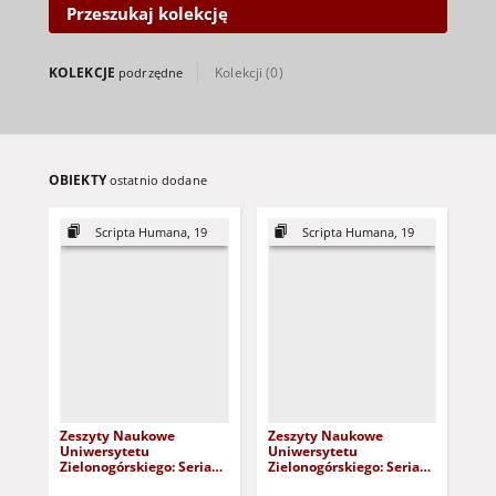
transgraniczne - I stopień
Przeszukaj kolekcję
(stacjonarne),
- filologia angielska - I i II
stopień (stacjonarne i
KOLEKCJE
Kolekcji (0)
podrzędne
niestacjonarne),
- filologia francuska z drugim
językiem romańskim - I stopień
(stacjonarne),
- filologia germańska - I i II
stopień (stacjonarne i
OBIEKTY
ostatnio dodane
niestacjonarne),
- filologia rosyjska - I i II stopień
Scripta Humana, 19
Scripta Humana, 19
(stacjonarne),
- filologia rosyjska z
dodatkowym językiem
angielskim - I stopień
(stacjonarne),
- filologia polska - I i II stopień
(stacjonarne),
- filologiczna obsługa sieci i e-
edytorstwo - I stopień
(stacjonarne),
- filozofia - I i II stopień
Zeszyty Naukowe
Zeszyty Naukowe
Gło
(stacjonarne),
Uniwersytetu
Uniwersytetu
- historia - I, II i III stopień
Zielonogórskiego: Seria
Zielonogórskiego: Seria
(stacjonarne),
Scripta Humana, t. 19:
Scripta Humana, t. 19: