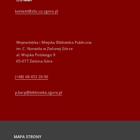
kontakt@zbc.uz.zgora.pl
Wojewódzka i Miejska Biblioteka Publiczna
im. C. Norwida w Zielonej Górze
al. Wojska Polskiego 9
65-077 Zielona Góra
(+48) 68 453 26 06
p.karp@biblioteka.zgora.pl
MAPA STRONY