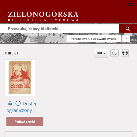
Wyszukiwanie zaawansowane
?
OBIEKT
Dostęp
ograniczony
Pokaż treść