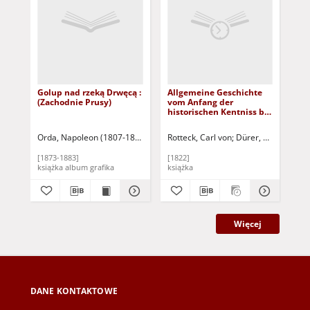
Golup nad rzeką Drwęcą :
Allgemeine Geschichte
Al
(Zachodnie Prusy)
vom Anfang der
vo
historischen Kentniss bis
his
auf unsere Zeiten. Bd. 6
auf
Orda, Napoleon (1807-1893)
Warszawa: Zakład Litograficzny M. Fajan
Rotteck, Carl von
Dürer, Albrecht. Il.
Rot
[1873-1883]
[1822]
[18
książka album grafika
książka
ksi
Więcej
DANE KONTAKTOWE