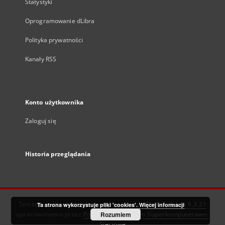
Statystyki
Oprogramowanie dLibra
Polityka prywatności
Kanały RSS
Konto użytkownika
Zaloguj się
Historia przeglądania
Ten serwis działa dzięki oprogramowaniu
DInGO dLibra 6.3.21
Ta strona wykorzystuje pliki 'cookies'.
Więcej informacji
opracowanemu przez
Poznańskie Centrum Superkomputerowo-
Rozumiem
Sieciowe