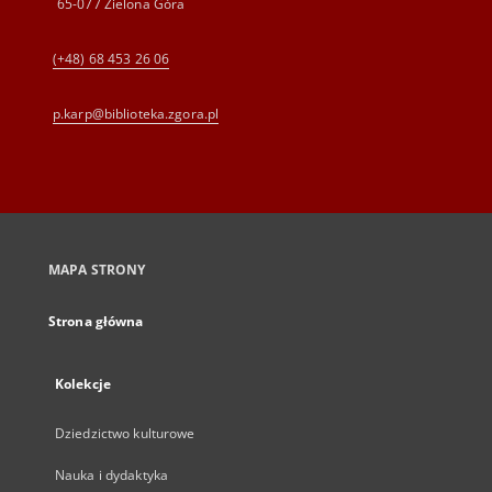
65-077 Zielona Góra
(+48) 68 453 26 06
p.karp@biblioteka.zgora.pl
MAPA STRONY
Strona główna
Kolekcje
Dziedzictwo kulturowe
Nauka i dydaktyka