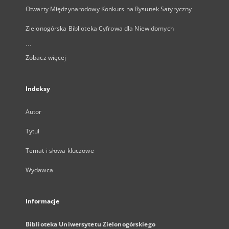
Otwarty Międzynarodowy Konkurs na Rysunek Satyryczny
Zielonogórska Biblioteka Cyfrowa dla Niewidomych
...
Zobacz więcej
Indeksy
Autor
Tytuł
Temat i słowa kluczowe
Wydawca
Informacje
Biblioteka Uniwersytetu Zielonogórskiego