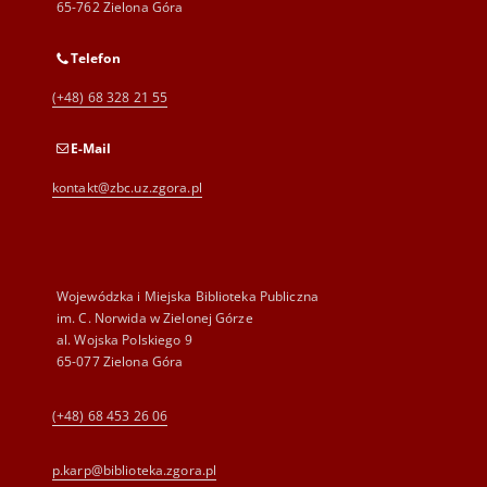
65-762 Zielona Góra
Telefon
(+48) 68 328 21 55
E-Mail
kontakt@zbc.uz.zgora.pl
Wojewódzka i Miejska Biblioteka Publiczna
im. C. Norwida w Zielonej Górze
al. Wojska Polskiego 9
65-077 Zielona Góra
(+48) 68 453 26 06
p.karp@biblioteka.zgora.pl