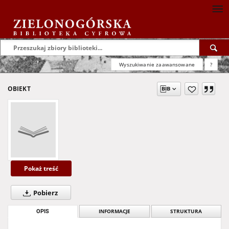
Wyszukiwanie zaawansowane
?
OBIEKT
Pokaż treść
Pobierz
OPIS
INFORMACJE
STRUKTURA