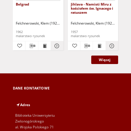
Belgrad
Jihlava - Namisti Miru z
Pa
kościołem św. Ignacego i
ratuszem
Felchnerowski, Klem (1928-1980)
Felchnerowski, Klem (1928-1980)
Fel
1962
1957
196
malarstwo rysunek
malarstwo rysunek
Więcej
DANE KONTAKTOWE
Adres
Biblioteka Uniwersytetu
Zielonogórskiego
al. Wojska Polskiego 71