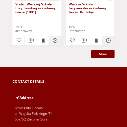
Statut Wyższej Szkoły
Wyższa Szkoła
Wy
Inżynierskiej w Zielonej
Inżynierska w Zielonej
Inż
Górze [1991]
Górze: Biuletyn
Gór
Informacyjny Rektoratu,
Inf
nr 9 (19) (4 grudnia 1992
nr 
r.)
1991
1992
199
akt prawny
informator
inf
More
CONTACT DETAILS
Address
University Library
al. Wojska Polskiego 71
65-762 Zielona Góra