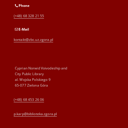
Phone
(+48) 68 328 21 55
E-Mail
kontakt@zbc.uz.zgora.pl
Cyprian Norwid Voivodeship and
City Public Library
al. Wojska Polskiego 9
65-077 Zielona Góra
(+48) 68 453 26 06
p.karp@biblioteka.zgora.pl