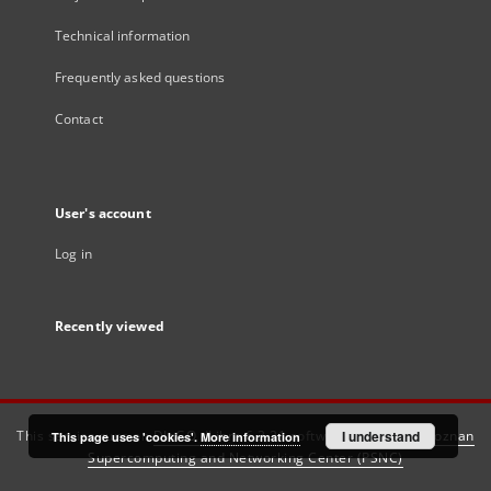
Technical information
Frequently asked questions
Contact
User's account
Log in
Recently viewed
This service runs on
DInGO dLibra 6.3.21
software created by
I understand
Poznan
This page uses 'cookies'.
More information
Supercomputing and Networking Center (PSNC)