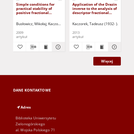
Simple conditions for
Application of the Drazin
Abs
practical stability of
inverse to the analysis of
cla
positive fractional
descriptor fractional
pos
discrete-time linear
discrete-time linear
sy
systems
systems with regular
Busłowicz, Mikołaj
Kaczorek, Tadeusz (1932- )
Kaczorek, Tadeusz (1932- )
Korbicz, Józef (1951- ) -
Korbicz, 
Kac
pencils
2009
2013
201
artykuł
artykuł
art
Więcej
DANE KONTAKTOWE
Adres
Biblioteka Uniwersytetu
Zielonogórskiego
al. Wojska Polskiego 71