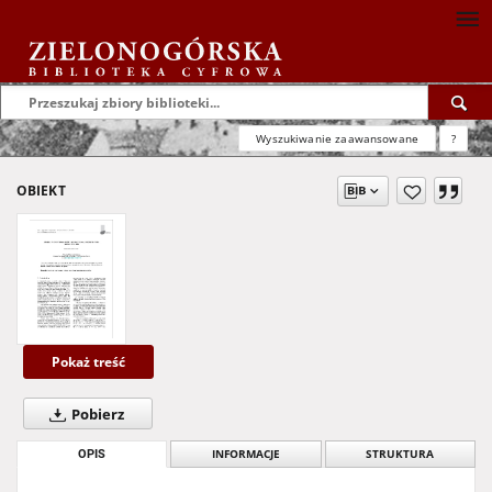
Wyszukiwanie zaawansowane
?
OBIEKT
Pokaż treść
Pobierz
OPIS
INFORMACJE
STRUKTURA