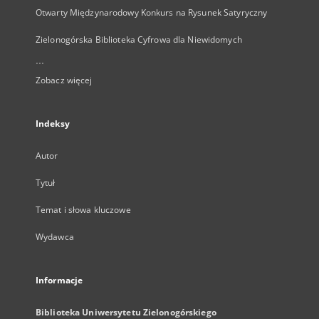
Otwarty Międzynarodowy Konkurs na Rysunek Satyryczny
Zielonogórska Biblioteka Cyfrowa dla Niewidomych
...
Zobacz więcej
Indeksy
Autor
Tytuł
Temat i słowa kluczowe
Wydawca
Informacje
Biblioteka Uniwersytetu Zielonogórskiego