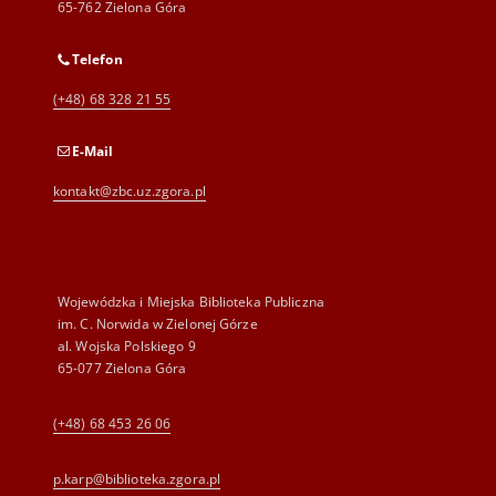
65-762 Zielona Góra
Telefon
(+48) 68 328 21 55
E-Mail
kontakt@zbc.uz.zgora.pl
Wojewódzka i Miejska Biblioteka Publiczna
im. C. Norwida w Zielonej Górze
al. Wojska Polskiego 9
65-077 Zielona Góra
(+48) 68 453 26 06
p.karp@biblioteka.zgora.pl