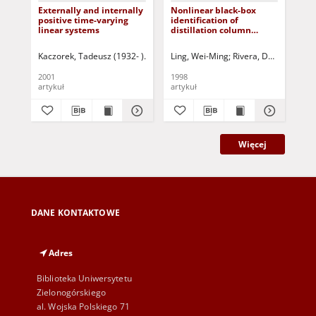
Externally and internally
Nonlinear black-box
Iss
positive time-varying
identification of
pa
linear systems
distillation column
an
models - design variable
dis
selection for model
App
Kaczorek, Tadeusz (1932- )
Triggiani, Roberto- ed.
Ling, Wei-Ming
Rivera, Daniel E.
Maksimov, Vyachesla
Skli
Due
performance
rea
enhancement
2001
1998
199
artykuł
artykuł
art
Więcej
DANE KONTAKTOWE
Adres
Biblioteka Uniwersytetu
Zielonogórskiego
al. Wojska Polskiego 71