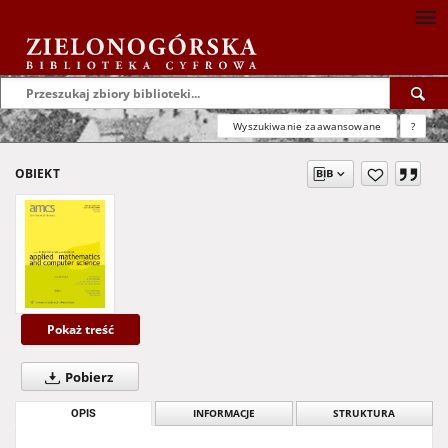
Wyszukiwanie zaawansowane
?
OBIEKT
Pokaż treść
Pobierz
OPIS
INFORMACJE
STRUKTURA