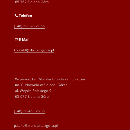
65-762 Zielona Góra
Telefon
(+48) 68 328 21 55
E-Mail
kontakt@zbc.uz.zgora.pl
Wojewódzka i Miejska Biblioteka Publiczna
im. C. Norwida w Zielonej Górze
al. Wojska Polskiego 9
65-077 Zielona Góra
(+48) 68 453 26 06
p.karp@biblioteka.zgora.pl