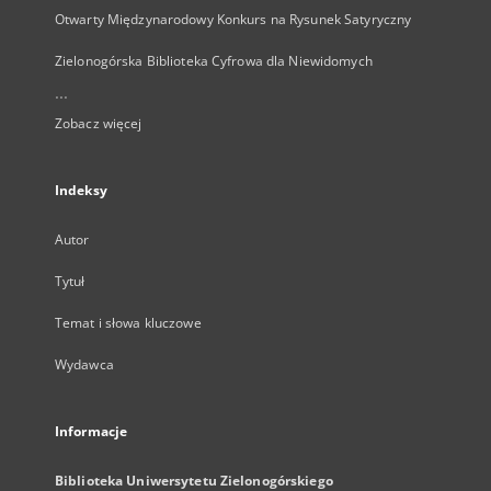
Otwarty Międzynarodowy Konkurs na Rysunek Satyryczny
Zielonogórska Biblioteka Cyfrowa dla Niewidomych
...
Zobacz więcej
Indeksy
Autor
Tytuł
Temat i słowa kluczowe
Wydawca
Informacje
Biblioteka Uniwersytetu Zielonogórskiego