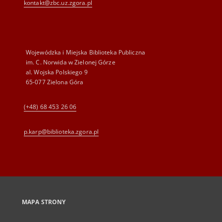
kontakt@zbc.uz.zgora.pl
Wojewódzka i Miejska Biblioteka Publiczna
im. C. Norwida w Zielonej Górze
al. Wojska Polskiego 9
65-077 Zielona Góra
(+48) 68 453 26 06
p.karp@biblioteka.zgora.pl
MAPA STRONY