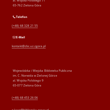
al. Wojska Polskiego 71
65-762 Zielona Góra
Telefon
(+48) 68 328 21 55
E-Mail
kontakt@zbc.uz.zgora.pl
Wojewódzka i Miejska Biblioteka Publiczna
im. C. Norwida w Zielonej Górze
al. Wojska Polskiego 9
65-077 Zielona Góra
(+48) 68 453 26 06
p.karp@biblioteka.zgora.pl