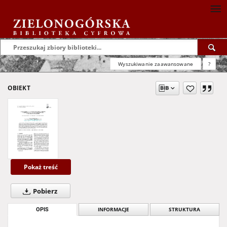
Wyszukiwanie zaawansowane
?
OBIEKT
Pokaż treść
Pobierz
OPIS
INFORMACJE
STRUKTURA