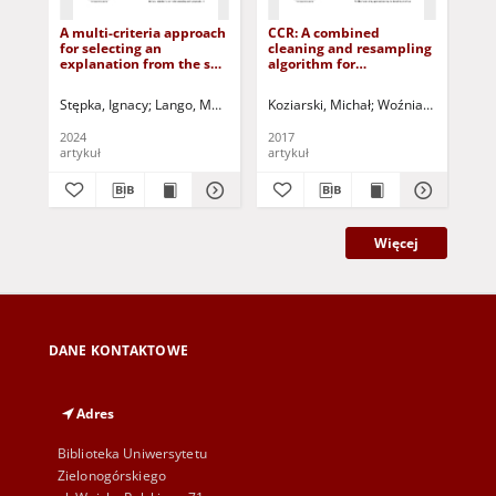
A multi-criteria approach
CCR: A combined
Ex
for selecting an
cleaning and resampling
big
explanation from the set
algorithm for
of counterfactuals
imbalanced data
produced by an
classification
Stępka, Ignacy
Lango, Mateusz
Stefanowski, Jerzy
Koziarski, Michał
Korbicz, Józef (1951-
Woźniak, Michał
Ste
St
ensemble of explainers
2024
2017
201
artykuł
artykuł
art
Więcej
DANE KONTAKTOWE
Adres
Biblioteka Uniwersytetu
Zielonogórskiego